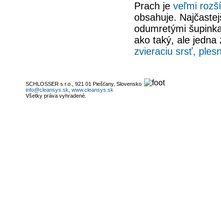
Prach je
veľmi rozš
obsahuje. Najčaste
odumretými šupinka
ako taký, ale jedna 
zvieraciu srsť, ples
SCHLOSSER s r.o., 921 01 Piešťany, Slovensko
info@cleansys.sk
,
www.cleansys.sk
Všetky práva vyhradené.