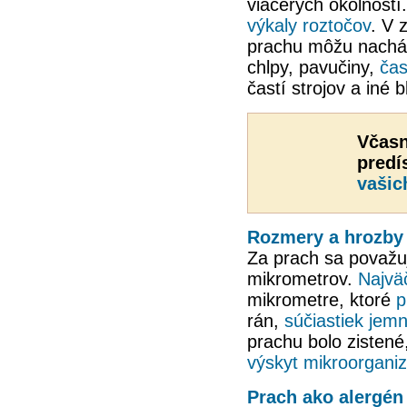
viacerých okolností
výkaly roztočov
. V 
prachu môžu nachá
chlpy, pavučiny,
čast
častí strojov a iné b
Včasn
predí
vašic
Rozmery a hrozby
Za prach sa považu
mikrometrov.
Najvä
mikrometre, ktoré
p
rán,
súčiastiek jemn
prachu bolo zistené
výskyt mikroorgani
Prach ako alergén