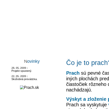
N
ovinky
Čo je to prach
28. 05. 2009 :
Projekt spustený.
Prach
sú pevné čas
22. 05. 2009 :
iných plochách pre
Skúšobná prevádzka.
čiastočiek rôzneho 
nachádzajú.
Výskyt a zloženie
Prach sa vyskytuje